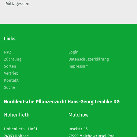
Mittagessen
Links
NPZ
Login
Züchtung
Datenschutzerklärung
Sorten
Impressum
Vertrieb
Kontakt
Suche
Norddeutsche Pflanzenzucht Hans-Georg Lembke KG
Hohenlieth
Malchow
Hohenlieth - Hof 1
Inselstr. 15
24363 Holtsee
23999 Malchow/Insel Poel