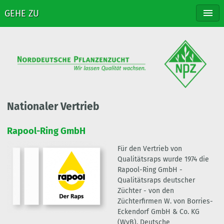
GEHE ZU
NPZ
ZÜCHTUNG
SORTEN
VERTRIEB
STELLENANGEBOTE
KONTAKT
Nationaler Vertrieb
Rapool-Ring GmbH
Für den Vertrieb von
Qualitätsraps wurde 1974 die
Rapool-Ring GmbH -
Qualitätsraps deutscher
Züchter - von den
Züchterfirmen W. von Borries-
Eckendorf GmbH & Co. KG
(WvB), Deutsche